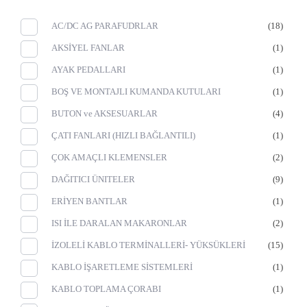
AC/DC AG PARAFUDRLAR
(18)
AKSİYEL FANLAR
(1)
AYAK PEDALLARI
(1)
BOŞ VE MONTAJLI KUMANDA KUTULARI
(1)
BUTON ve AKSESUARLAR
(4)
ÇATI FANLARI (HIZLI BAĞLANTILI)
(1)
ÇOK AMAÇLI KLEMENSLER
(2)
DAĞITICI ÜNITELER
(9)
ERİYEN BANTLAR
(1)
ISI İLE DARALAN MAKARONLAR
(2)
İZOLELİ KABLO TERMİNALLERİ- YÜKSÜKLERİ
(15)
KABLO İŞARETLEME SİSTEMLERİ
(1)
KABLO TOPLAMA ÇORABI
(1)