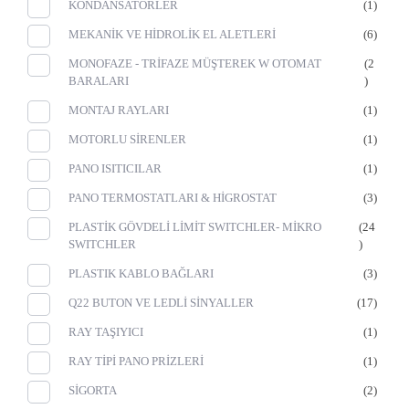
KONDANSATÖRLER
(1)
MEKANİK VE HİDROLİK EL ALETLERİ
(6)
MONOFAZE - TRİFAZE MÜŞTEREK W OTOMAT
(2
BARALARI
)
MONTAJ RAYLARI
(1)
MOTORLU SİRENLER
(1)
PANO ISITICILAR
(1)
PANO TERMOSTATLARI & HİGROSTAT
(3)
PLASTİK GÖVDELİ LİMİT SWITCHLER- MİKRO
(24
SWITCHLER
)
PLASTIK KABLO BAĞLARI
(3)
Q22 BUTON VE LEDLİ SİNYALLER
(17)
RAY TAŞIYICI
(1)
RAY TİPİ PANO PRİZLERİ
(1)
SİGORTA
(2)