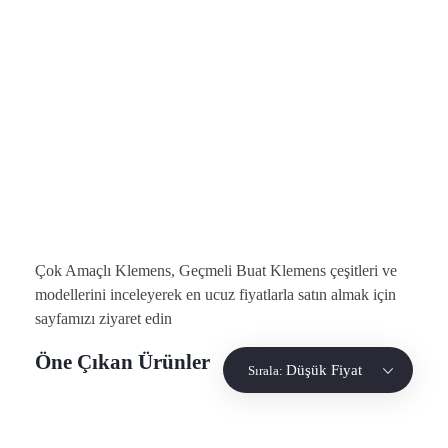
Eurowest
Eurowest
0312 394 47 71
info@eurowest.com.tr
Çok Amaçlı Klemens, Geçmeli Buat Klemens çeşitleri ve
modellerini inceleyerek en ucuz fiyatlarla satın almak için
sayfamızı ziyaret edin
Öne Çıkan Ürünler
Düşük Fiyat
Sırala: