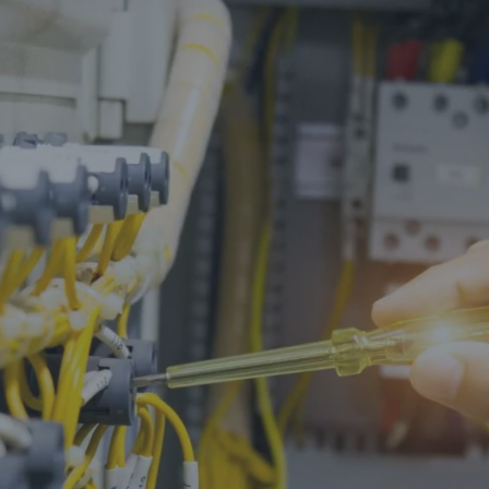
Hızlı Linkler
Anasayfa
Hakkımızda
Ürünler
İletişim
Hızlı Linkler
Eurowest
Sertifikalarımız
e-Katalog
Ürün Grupları