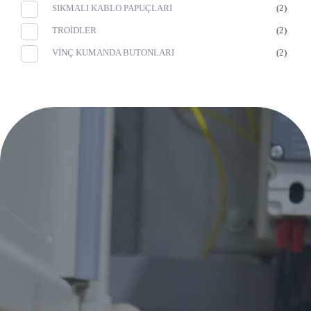
SIKMALI KABLO PAPUÇLARI
(2)
TROİDLER
(2)
VİNÇ KUMANDA BUTONLARI
(2)
Eurowest
Eurowest