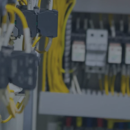
Triodler
İzoleli Kablo Yüksükleri ve
Terminalleri
Kondansatör
Parafudlar
Buton & Ledli Sinyaller
Switchler
Bizi Takip Edin
Abone Ol
Güncellemeler ve Teklifler Haberdar Olun