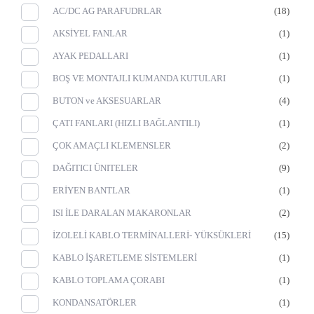
AC/DC AG PARAFUDRLAR
(18)
AKSİYEL FANLAR
(1)
AYAK PEDALLARI
(1)
BOŞ VE MONTAJLI KUMANDA KUTULARI
(1)
BUTON ve AKSESUARLAR
(4)
ÇATI FANLARI (HIZLI BAĞLANTILI)
(1)
ÇOK AMAÇLI KLEMENSLER
(2)
DAĞITICI ÜNITELER
(9)
ERİYEN BANTLAR
(1)
ISI İLE DARALAN MAKARONLAR
(2)
İZOLELİ KABLO TERMİNALLERİ- YÜKSÜKLERİ
(15)
KABLO İŞARETLEME SİSTEMLERİ
(1)
KABLO TOPLAMA ÇORABI
(1)
KONDANSATÖRLER
(1)