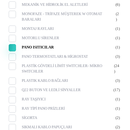
MEKANİK VE HİDROLİK EL ALETLERİ
(6)
MONOFAZE - TRİFAZE MÜŞTEREK W OTOMAT
(2
BARALARI
)
MONTAJ RAYLARI
(1)
MOTORLU SİRENLER
(1)
PANO ISITICILAR
(1)
PANO TERMOSTATLARI & HİGROSTAT
(3)
PLASTİK GÖVDELİ LİMİT SWITCHLER- MİKRO
(24
SWITCHLER
)
PLASTIK KABLO BAĞLARI
(3)
Q22 BUTON VE LEDLİ SİNYALLER
(17)
RAY TAŞIYICI
(1)
RAY TİPİ PANO PRİZLERİ
(1)
SİGORTA
(2)
SIKMALI KABLO PAPUÇLARI
(2)