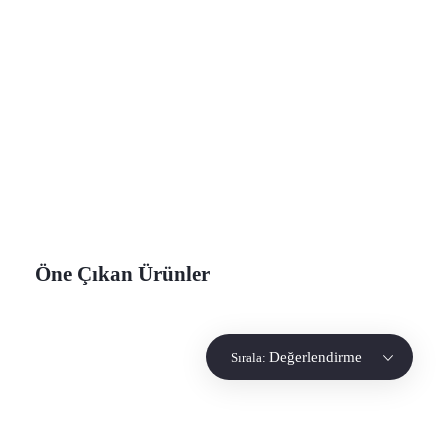
Eurowest
Eurowest
0312 394 47 71
info@eurowest.com.tr
Öne Çıkan Ürünler
Değerlendirme
Sırala: