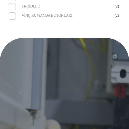
TROİDLER
(2)
VİNÇ KUMANDA BUTONLARI
(2)
Eurowest
Eurowest