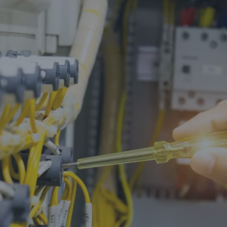
Hızlı Linkler
Anasayfa
Hakkımızda
Ürünler
İletişim
Hızlı Linkler
Eurowest
Sertifikalarımız
e-Katalog
Ürün Grupları