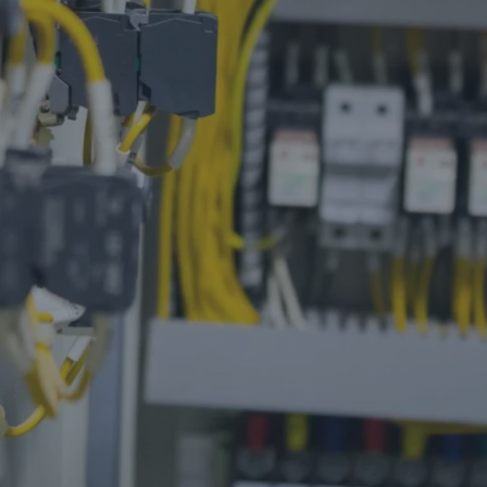
Triodler
İzoleli Kablo Yüksükleri ve
Terminalleri
Kondansatör
Parafudlar
Buton & Ledli Sinyaller
Switchler
Bizi Takip Edin
Abone Ol
Güncellemeler ve Teklifler Haberdar Olun